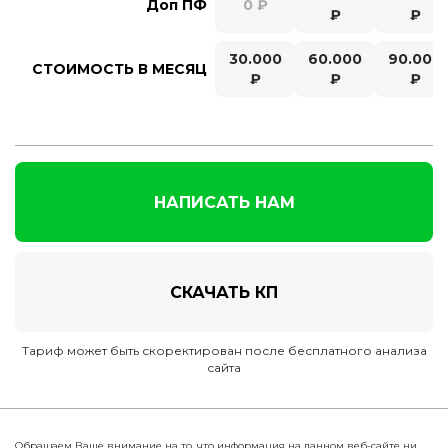
Доп ПФ
0 ₽
₽
₽
30.000
60.000
90.000
СТОИМОСТЬ В МЕСЯЦ
₽
₽
₽
НАПИСАТЬ НАМ
СКАЧАТЬ КП
Тариф может быть скоректирован после бесплатного анализа
сайта
Обращаем Ваше внимание на то, что информация на данном веб-сайте ни